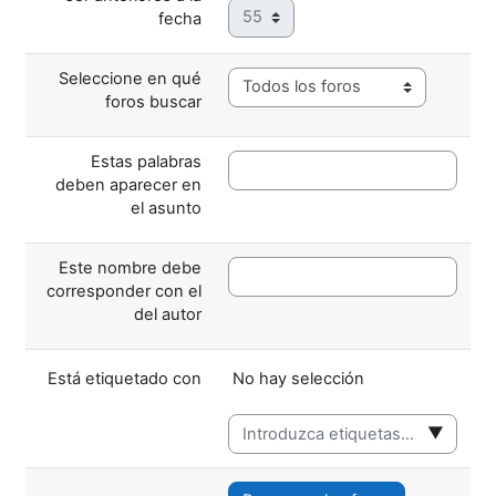
Minuto
fecha
Seleccione en qué
foros buscar
Estas palabras
deben aparecer en
el asunto
Este nombre debe
corresponder con el
del autor
Ítems seleccioandos:
Está etiquetado con
No hay selección
▼