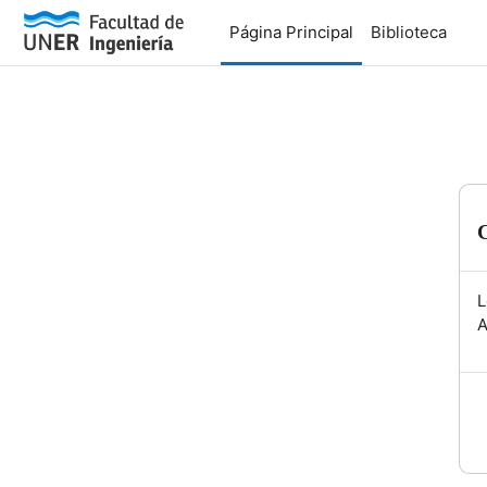
Salta al contenido principal
Página Principal
Biblioteca
L
A